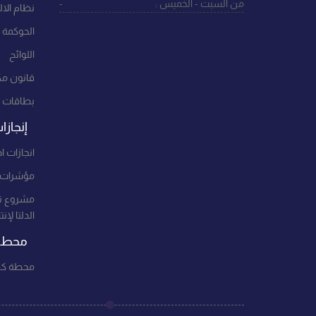
من السبت - الخميس :
-
نظام الالت
الحوكمة
اللوائح
قانون مك
بطاقات 
إنجازا
انجازات اد
مؤشرات ا
مشروع ت
الدلتا لإن
محطات
محطة كهر