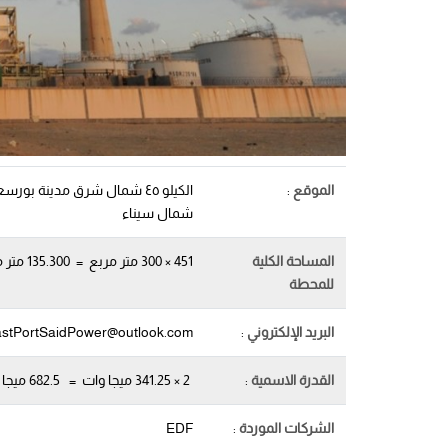
الموقع
:
الكيلو ٤٥ شمال شرق مدينة ب
شمال سيناء
المساحة الكلية
451 × 300 متر مربع = 135.300 متر مربع
للمحطة
البريد الإلكتروني
:
stPortSaidPower@outlook.com
القدرة الاسمية
:
2 × 341.25 ميجا وات = 682.5 ميجا وات
الشركات الموردة
:
EDF