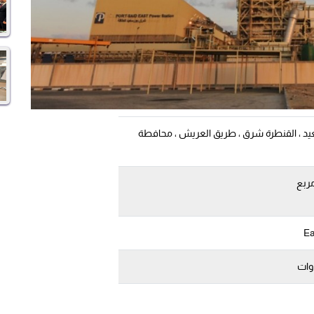
ورسعيد ، القنطرة شرق ، طريق العريش ، محافطة
Ea