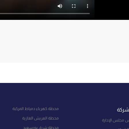
محطة كهرباء دمياط المركبة
شركة
محطة العريش الغازية
س مجلس الإدارة
محطة شرق بورسعيد