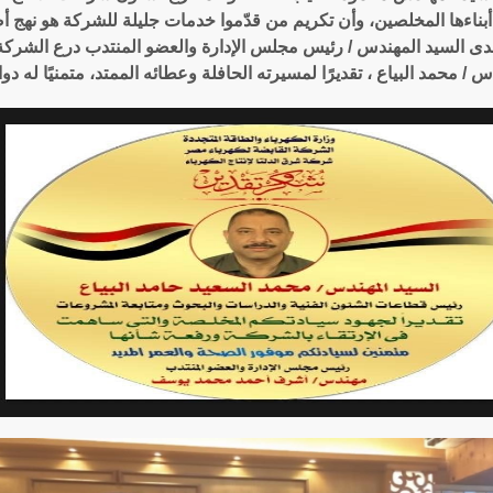
بناءها المخلصين، وأن تكريم من قدّموا خدمات جليلة للشركة هو نهج 
دى السيد المهندس / رئيس مجلس الإدارة والعضو المنتدب درع الشركة
س / محمد البياع ، تقديرًا لمسيرته الحافلة وعطائه الممتد، متمنيًا له د