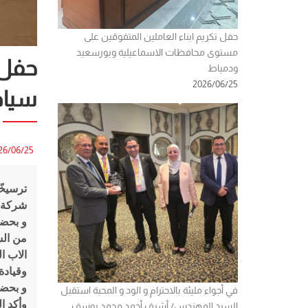
حفل تكريم ابناء العاملين المتفوقين على
مستوى محافظات الاسماعيلية وبورسعيد
حفل 
ودمياط
2026/06/25
سياد
26/06/25
ترسيخًا
شركة ش
و بحضو
من الس
الاب ا
وقيادة
و بحضو
في أجواء مليئة بالاحترام و الود و المحبة استقبل
وأكد ا
السيد المهندس/ أشرف أحمد محمد يوسف