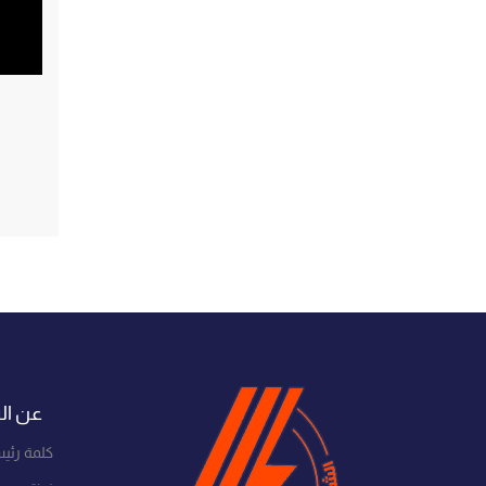
عن ال
كلمة رئي